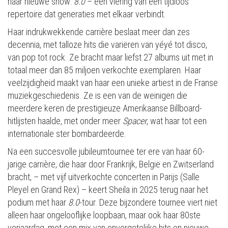
haar nieuwe show:
8.0
– een viering van een tijdloos
repertoire dat generaties met elkaar verbindt.
Haar indrukwekkende carrière beslaat meer dan zes
decennia, met talloze hits die variëren van yéyé tot disco,
van pop tot rock. Ze bracht maar liefst 27 albums uit met in
totaal meer dan 85 miljoen verkochte exemplaren. Haar
veelzijdigheid maakt van haar een unieke artiest in de Franse
muziekgeschiedenis. Ze is een van de weinigen die
meerdere keren de prestigieuze Amerikaanse Billboard-
hitlijsten haalde, met onder meer
Spacer
, wat haar tot een
internationale ster bombardeerde.
Na een succesvolle jubileumtournee ter ere van haar 60-
jarige carrière, die haar door Frankrijk, België en Zwitserland
bracht, – met vijf uitverkochte concerten in Parijs (Salle
Pleyel en Grand Rex) – keert Sheila in 2025 terug naar het
podium met haar
8.0
-tour. Deze bijzondere tournee viert niet
alleen haar ongelooflijke loopbaan, maar ook haar 80ste
verjaardag, met een mix van onvergetelijke hits en nieuwe